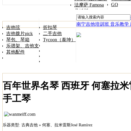
GQ
法摩萨 Famosa
桑托斯 Songtoos
南宁吉他培训班 音乐教学
吉他弦
折扣琴
吉他拨片pick
二手吉他
琴包、琴箱
Tycoon（泰坤）
乐谱架、吉他支架
其他配件
百年世界名琴 西班牙 何塞拉米雷斯（
手工琴
乐器类型: 古典吉他 » 何塞、拉米雷斯José Ramírez