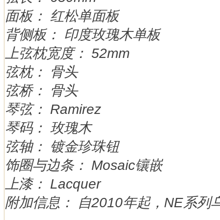
面板： 红松单面板
背侧板： 印度玫瑰木单板
上弦枕宽度： 52mm
弦枕： 骨头
弦桥： 骨头
琴弦： Ramirez
琴码： 玫瑰木
弦轴： 镀金珍珠钮
饰圈与边条： Mosaic镶嵌
上漆： Lacquer
附加信息： 自2010年起，NE系