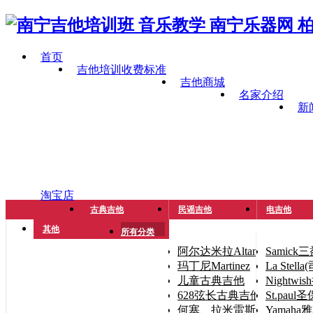
首页
吉他培训收费标准
吉他商城
名家介绍
新
淘宝店
古典吉他
民谣吉他
电吉他
其他
所有分类
阿尔达米拉Altamira
Samick
玛丁尼Martinez
La Stel
儿童古典吉他
Nightwi
628弦长古典吉他（手小人
St.paul
何塞、拉米雷斯José Ramíre
Yamaha