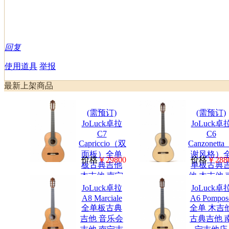
回复
使用道具
举报
最新上架商品
(需预订)
(需预订)
JoLuck卓拉
JoLuck卓
C7
C6
Capriccio（双
Canzonett
面板）全单
谢风格）
价格
￥29800
价格
￥288
板古典吉他
单板古典
木吉他 南宁
他 木吉他 
买吉他
宁吉他店
JoLuck卓拉
JoLuck卓
A8 Marciale
A6 Pompos
全单板古典
全单 木吉
吉他 音乐会
古典吉他 