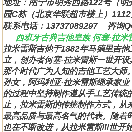
地址：南宁市明秀西路122号（
园C栋（北京华联超市楼上）111
联系电话：13737089297 咨询QQ
西班牙古典吉他皇族 何塞·拉米雷斯 
拉米雷斯吉他于1882年马德里吉
立，创办者何塞·拉米雷斯一世开设
那个时代广为人知的吉他工艺大师。
孙女，阿玛利亚·拉米雷斯继承家业
的过程中坚持制作遵从手工艺传统
止，拉米雷斯的传统制作方式，从
最高品质与最高名气的代表。随着
也在不断改进，从拉米雷斯III世