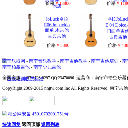
吉他 南宁吉
宁吉他店
价格
￥18800
价格
￥118
他店
JoLuck卓拉
卓拉JoLuc
E06 Impavido
E 04 Dolc
面单 木吉他
门面单吉
古典吉他
古典吉他
价格
￥5380
价格
￥438
南宁乐器网
-
南宁音乐教学
-
南宁吉他教学
-
南宁吉他培训
-
南
南宁柏赢吉他
-
南宁少儿吉他
全国客服：
运营商：南宁市恰空乐器
137-3708-9297 QQ:23470096
CopyRight 2009-2015 nnjtw.com Inc All Rights Reserved
桂公网安备 45010702001751号
快速回复
返回顶部
返回列表