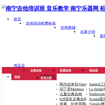
首页
吉他培训收费标准
吉他商城
名家介绍
新
淘宝店
古典吉他
民谣吉他
电吉他
其他
所有分类
阿尔达米拉Altamira
Samick
玛丁尼Martinez
La Stel
儿童古典吉他
Nightwi
628弦长古典吉他（手小人
St.paul
何塞、拉米雷斯José Ramíre
Yamaha