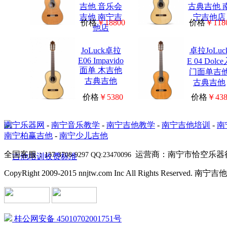
吉他 音乐会
古典吉他 
吉他 南宁吉
宁吉他店
价格
￥18800
价格
￥118
他店
JoLuck卓拉
卓拉JoLuc
E06 Impavido
E 04 Dolc
面单 木吉他
门面单吉
古典吉他
古典吉他
价格
￥5380
价格
￥438
南宁乐器网
-
南宁音乐教学
-
南宁吉他教学
-
南宁吉他培训
-
南
南宁柏赢吉他
-
南宁少儿吉他
全国客服：
运营商：南宁市恰空乐器
137-3708-9297 QQ:23470096
CopyRight 2009-2015 nnjtw.com Inc All Rights Reserved
桂公网安备 45010702001751号