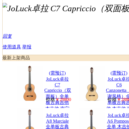
回复
使用道具
举报
最新上架商品
(需预订)
(需预订)
JoLuck卓拉
JoLuck卓
C7
C6
Capriccio（双
Canzonett
面板）全单
谢风格）
价格
￥29800
价格
￥288
板古典吉他
单板古典
木吉他 南宁
他 木吉他 
买吉他
宁吉他店
JoLuck卓拉
JoLuck卓
A8 Marciale
A6 Pompos
全单板古典
全单 木吉