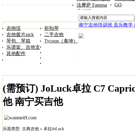
GQ
法摩萨 Famosa
桑托斯 Songtoos
南宁吉他培训班 音乐教学
吉他弦
折扣琴
吉他拨片pick
二手吉他
琴包、琴箱
Tycoon（泰坤）
乐谱架、吉他支架
其他配件
(需预订) JoLuck卓拉 C7 C
他 南宁买吉他
乐器类型: 古典吉他 » 卓拉JoLuck