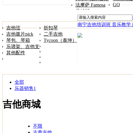
GQ
法摩萨 Famosa
桑托斯 Songtoos
南宁吉他培训班 音乐教学
吉他弦
折扣琴
吉他拨片pick
二手吉他
琴包、琴箱
Tycoon（泰坤）
乐谱架、吉他支架
其他配件
全部
乐器销售
1
吉他商城
不限
古典吉他