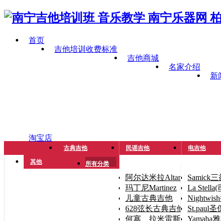
首页
吉他培训收费标准
吉他商城
名家介绍
新
淘宝店
古典吉他
民谣吉他
电吉他
其他
所有分类
阿尔达米拉Altamira
Samick
玛丁尼Martinez
La Stel
儿童古典吉他
Nightwi
628弦长古典吉他（手小人
St.paul
何塞、拉米雷斯José Ramíre
Yamaha