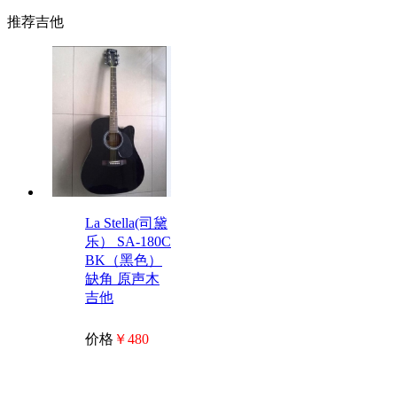
推荐吉他
La Stella(司黛
乐） SA-180C
BK（黑色）
缺角 原声木
吉他
价格
￥480