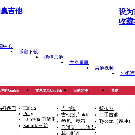
设为
收藏
闻中心
乐谱下载
指弹吉他
尤克里里
吉他视频
在线留
利利Guilele
尤克里里Ukullele
吉他配件
其他
Hulala
oba科多巴
吉他弦
折扣琴
Polly
吉他拨片pick
二手吉他
La Stella 司黛乐
琴包、琴箱
Tycoon（泰坤）
Samick 三益
乐谱架、吉他支架
其他配件