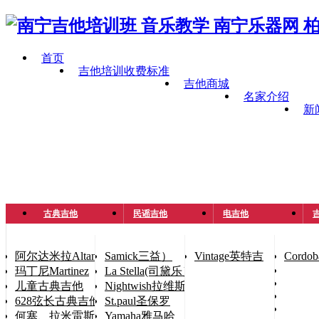
首页
吉他培训收费标准
吉他商城
名家介绍
新
古典吉他
民谣吉他
电吉他
吉
阿尔达米拉Altamira
Samick三益）
Vintage英特吉
Cord
玛丁尼Martinez
La Stella(司黛乐）
儿童古典吉他
Nightwish拉维斯
628弦长古典吉他（手小人士用琴）
St.paul圣保罗
何塞、拉米雷斯José Ramírez
Yamaha雅马哈