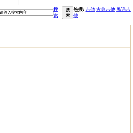
搜
热搜:
吉他
古典吉他
民谣吉
搜
索
索
他