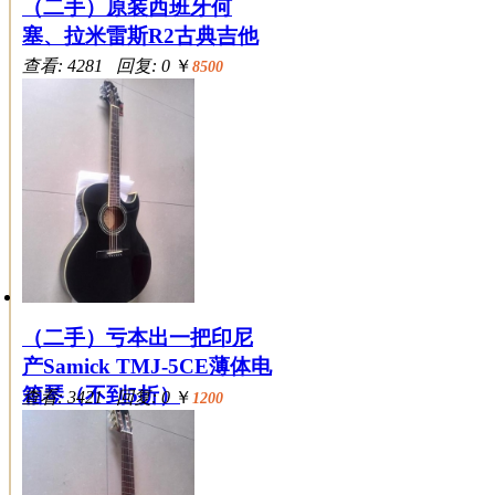
（二手）原装西班牙何
塞、拉米雷斯R2古典吉他
查看: 4281 回复: 0
￥
8500
（二手）亏本出一把印尼
产Samick TMJ-5CE薄体电
箱琴（不到5折）
查看: 3421 回复: 0
￥
1200