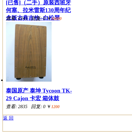
[已售]（二手）原装西班牙
何塞、拉米雷斯130周年纪
念版古典吉他--白松琴
查看: 4343 回复: 0
￥
16000
泰国原产 泰坤 Tycoon TK-
29 Cajon 卡宏 箱体鼓
查看: 2835 回复: 0
￥
1200
返 回