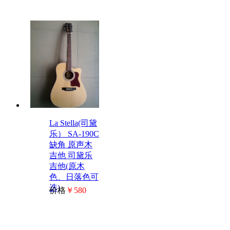
La Stella(司黛
乐） SA-190C
缺角 原声木
吉他 司黛乐
吉他(原木
色、日落色可
选)
价格
￥580