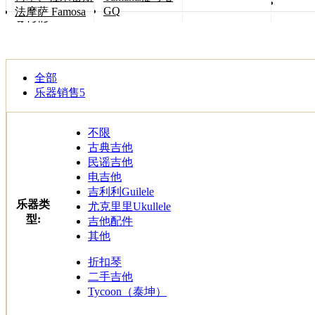
GQ
法摩萨 Famosa
桑托斯 Songtoos
全部
乐器销售
5
不限
古典吉他
民谣吉他
电吉他
吉利利Guilele
乐器类
尤克里里Ukullele
型:
吉他配件
其他
折扣琴
二手吉他
Tycoon（泰坤）