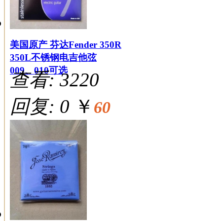
美国原产 芬达Fender 350R
350L不锈钢电吉他弦
009、010可选
查看: 3220
回复: 0
￥
60