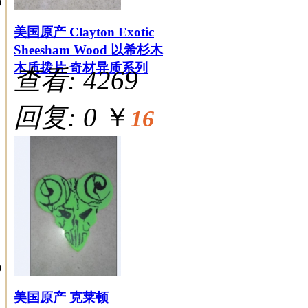
美国原产 Clayton Exotic
Sheesham Wood 以希杉木
木质拨片 奇材异质系列
查看: 4269
回复: 0
￥
16
美国原产 克莱顿