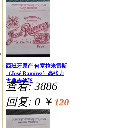
西班牙原产 何塞拉米雷斯
（José Ramírez）高张力
古典吉他弦
查看: 3886
回复: 0
￥
120