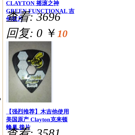
CLAYTON 摇滚之神
GREEN FUNCTIONAL 吉
查看: 3696
他拨片
回复: 0
￥
10
【强烈推荐】木吉他使用
美国原产 Clayton克来顿
蜂巢 拨片
查看: 3581