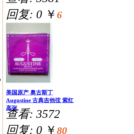
回复: 0
￥
6
美国原产 奥古斯丁
Augustine 古典吉他弦 紫红
高张
查看: 3572
回复: 0
￥
80