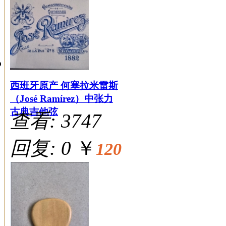
西班牙原产 何塞拉米雷斯
（José Ramírez）中张力
古典吉他弦
查看: 3747
回复: 0
￥
120