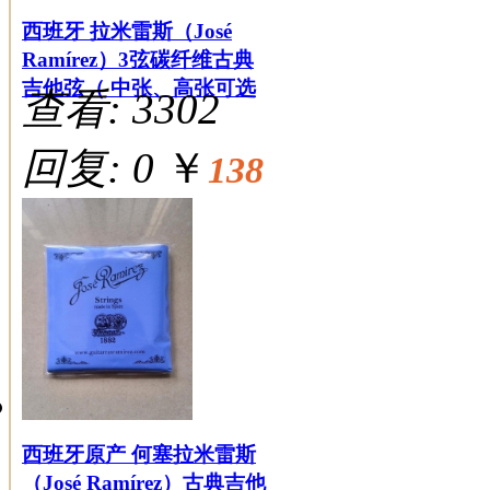
西班牙 拉米雷斯（José
Ramírez）3弦碳纤维古典
吉他弦（ 中张、高张可选
查看: 3302
回复: 0
￥
138
西班牙原产 何塞拉米雷斯
（José Ramírez）古典吉他