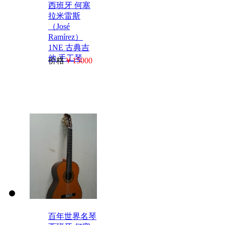
西班牙 何塞
拉米雷斯
（José
Ramírez）
1NE 古典吉
他 手工琴
价格
￥15000
百年世界名琴