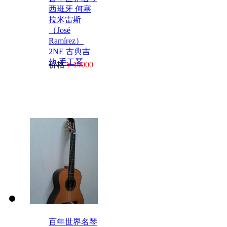
西班牙 何塞
拉米雷斯
（José
Ramírez）
2NE 古典吉
他 手工琴
价格
￥19000
百年世界名琴