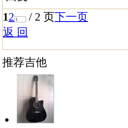
1
2
/ 2 页
下一页
返 回
推荐吉他