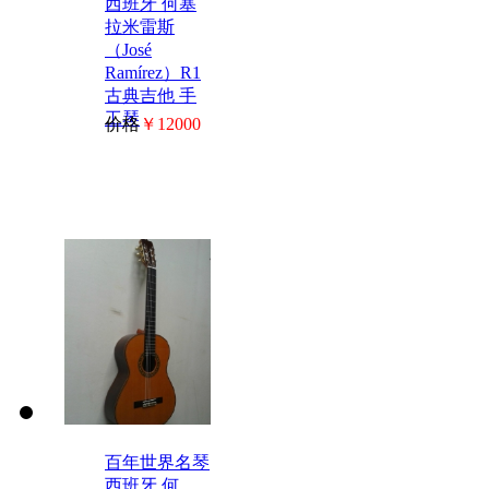
西班牙 何塞
拉米雷斯
（José
Ramírez）R1
古典吉他 手
工琴
价格
￥12000
百年世界名琴
西班牙 何