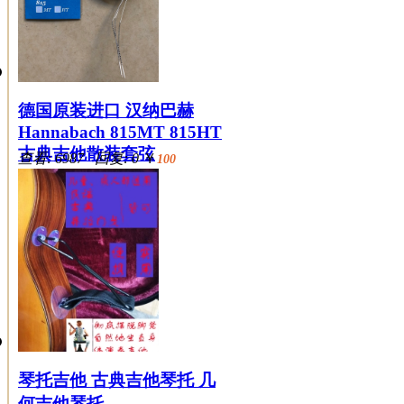
德国原装进口 汉纳巴赫
Hannabach 815MT 815HT
古典吉他散装套弦
查看: 6987 回复: 0
￥
100
琴托吉他 古典吉他琴托 几
何吉他琴托