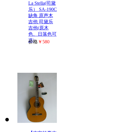
La Stella(司黛
乐） SA-190C
缺角 原声木
吉他 司黛乐
吉他(原木
色、日落色可
选)
价格
￥580