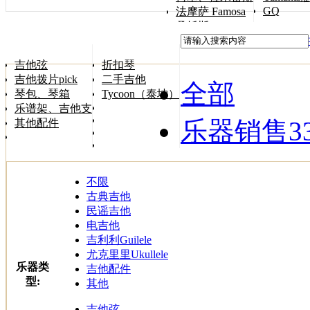
GQ
法摩萨 Famosa
桑托斯 Songtoos
吉他弦
折扣琴
吉他拨片pick
二手吉他
全部
琴包、琴箱
Tycoon（泰坤）
乐谱架、吉他支架
乐器销售
3
其他配件
不限
古典吉他
民谣吉他
电吉他
吉利利Guilele
尤克里里Ukullele
乐器类
吉他配件
型:
其他
吉他弦