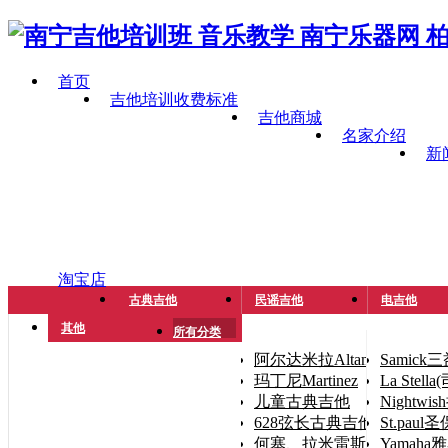
首页
吉他培训收费标准
吉他商城
名家介绍
新
淘宝店
古典吉他
民谣吉他
电吉他
其他
所有分类
阿尔达米拉Altamira
Samick
玛丁尼Martinez
La Stel
儿童古典吉他
Nightwi
628弦长古典吉他（手小人
St.paul
何塞、拉米雷斯José Ramíre
Yamaha