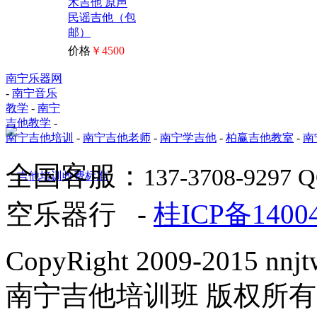
木吉他 原声
民谣吉他（包
邮）
价格
￥4500
南宁乐器网
-
南宁音乐
教学
-
南宁
吉他教学
-
南宁吉他培训
-
南宁吉他老师
-
南宁学吉他
-
柏赢吉他教室
-
南
全国客服：
137-3708-9297 
空乐器行 -
桂ICP备1400
CopyRight 2009-2015 nnjtw
南宁吉他培训班 版权所有