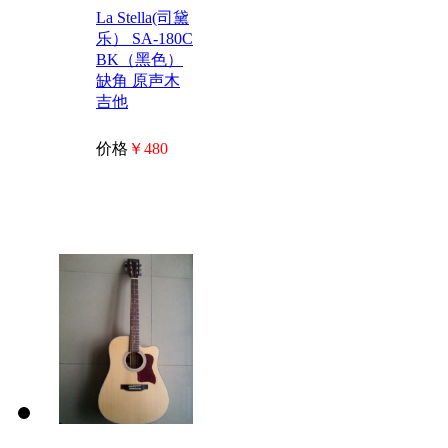
La Stella(司黛
乐） SA-180C
BK（黑色）
缺角 原声木
吉他
价格
￥480