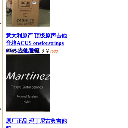
意大利原产 顶级原声吉他
音箱ACUS oneforstrings
6T木吉他音箱
查看: 8656 回复: 0
￥
7600
原厂正品 玛丁尼古典吉他