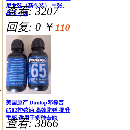
尼龙弦（新包装） 中张、
查看: 3207
高张可选
回复: 0
￥
110
美国原产 Dunlop邓禄普
6582护弦油 高效防锈 提升
手感 适用于多种吉他
查看: 3866