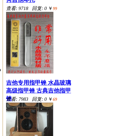
查看: 9718 回复: 0
￥
99
吉他专用指甲锉 水晶玻璃
高级指甲锉 古典吉他指甲
锉
查看: 7983 回复: 0
￥
69