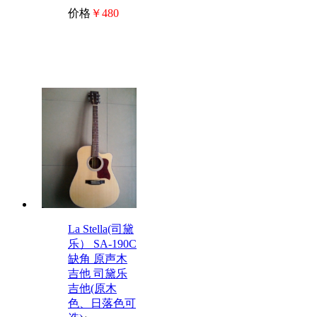
价格
￥480
La Stella(司黛
乐） SA-190C
缺角 原声木
吉他 司黛乐
吉他(原木
色、日落色可