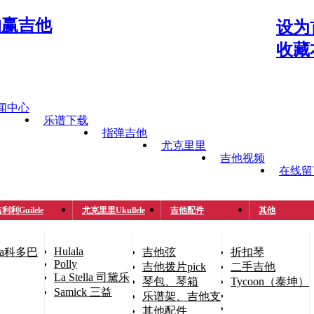
设为
收藏
闻中心
乐谱下载
指弹吉他
尤克里里
吉他视频
在线留
利利Guilele
尤克里里Ukullele
吉他配件
其他
Hulala
oba科多巴
吉他弦
折扣琴
Polly
吉他拨片pick
二手吉他
La Stella 司黛乐
琴包、琴箱
Tycoon（泰坤）
Samick 三益
乐谱架、吉他支架
其他配件