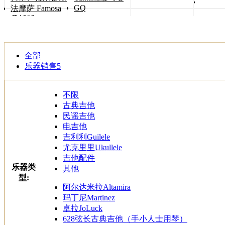
GQ
法摩萨 Famosa
桑托斯 Songtoos
全部
乐器销售
5
不限
古典吉他
民谣吉他
电吉他
吉利利Guilele
尤克里里Ukullele
吉他配件
乐器类
其他
型:
阿尔达米拉Altamira
玛丁尼Martinez
卓拉JoLuck
628弦长古典吉他（手小人士用琴）