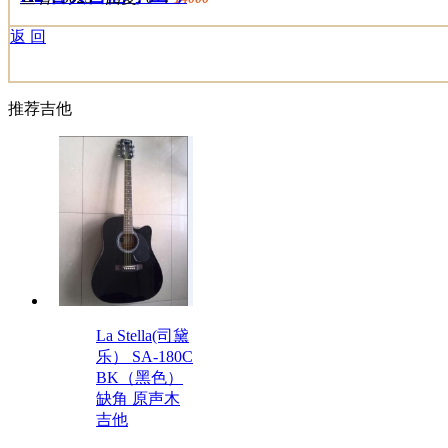
返 回
推荐吉他
La Stella(司黛
乐） SA-180C
BK（黑色）
缺角 原声木
吉他