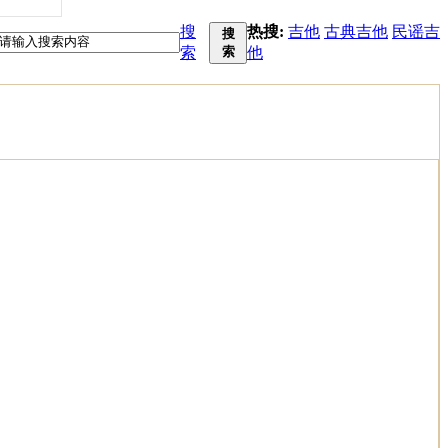
搜
热搜:
吉他
古典吉他
民谣吉
搜
索
索
他