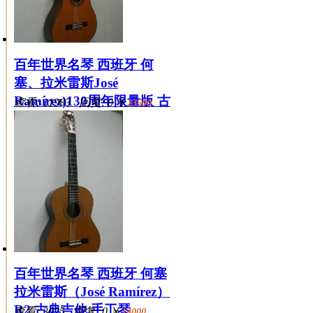
百年世界名琴 西班牙 何
塞、拉米雷斯José
Ramírez)130周年限量版 古
查看: 11983 回复: 0
￥
23500
典吉他
百年世界名琴 西班牙 何塞
拉米雷斯（José Ramírez）
R2 古典吉他 手工琴
查看: 3025 回复: 0
￥
14000