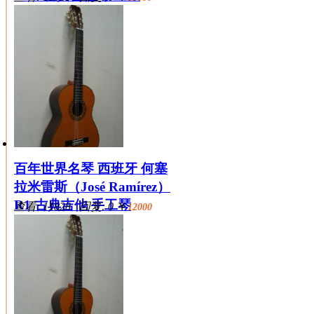
百年世界名琴 西班牙 何塞
拉米雷斯（José Ramírez）
R1 古典吉他 手工琴
查看: 11828 回复: 0
￥
12000