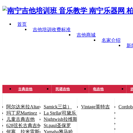
首页
吉他培训收费标准
吉他商城
名家介绍
新
古典吉他
民谣吉他
电吉他
吉
阿尔达米拉Altamira
Samick三益）
Vintage英特吉
Cord
玛丁尼Martinez
La Stella(司黛乐）
儿童古典吉他
Nightwish拉维斯
628弦长古典吉他（手小人士用琴）
St.paul圣保罗
何塞、拉米雷斯José Ramírez
Yamaha雅马哈