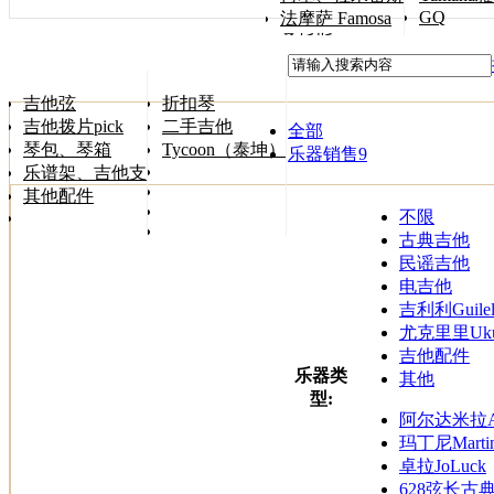
GQ
法摩萨 Famosa
桑托斯 Songtoos
吉他弦
折扣琴
吉他拨片pick
二手吉他
全部
琴包、琴箱
Tycoon（泰坤）
乐器销售
9
乐谱架、吉他支架
其他配件
不限
古典吉他
民谣吉他
电吉他
吉利利Guilel
尤克里里Ukul
吉他配件
乐器类
其他
型:
阿尔达米拉Alt
玛丁尼Martin
卓拉JoLuck
628弦长