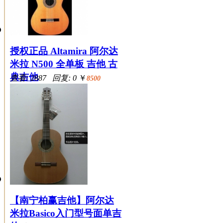
授权正品 Altamira 阿尔达
米拉 N500 全单板 吉他 古
典吉他
查看: 2887 回复: 0
￥
8500
【南宁柏赢吉他】阿尔达
米拉Basico入门型号面单吉