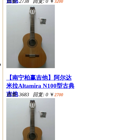
吉他
查看: 2738 回复: 0
￥
3200
【南宁柏赢吉他】阿尔达
米拉Altamira N100型古典
吉他
查看: 3683 回复: 0
￥
2700