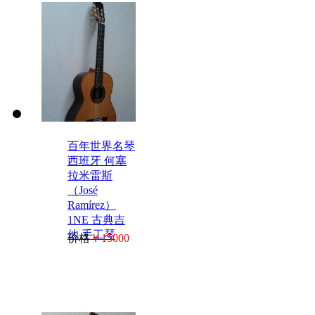
百年世界名琴
西班牙 何塞
拉米雷斯
（José
Ramírez）
1NE 古典吉
他 手工琴
价格
￥15000