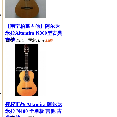
【南宁柏赢吉他】阿尔达
米拉Altamira N300型古典
吉他
查看: 2575 回复: 0
￥
3900
授权正品 Altamira 阿尔达
米拉 N400 全单板 吉他 古