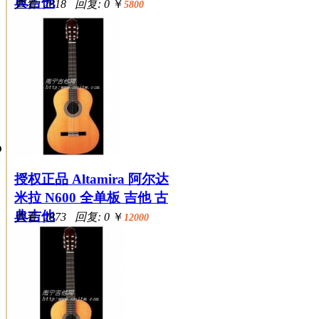
典吉他
查看: 2818 回复: 0
￥
5800
授权正品 Altamira 阿尔达
米拉 N600 全单板 吉他 古
典吉他
查看: 2873 回复: 0
￥
12000