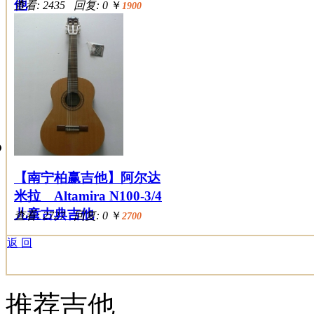
他
查看: 2435 回复: 0
￥
1900
【南宁柏赢吉他】阿尔达
米拉 Altamira N100-3/4
儿童古典吉他
查看: 2727 回复: 0
￥
2700
返 回
推荐吉他