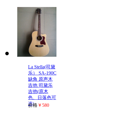
La Stella(司黛
乐） SA-190C
缺角 原声木
吉他 司黛乐
吉他(原木
色、日落色可
选)
价格
￥580