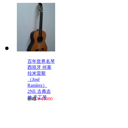
百年世界名琴
西班牙 何塞
拉米雷斯
（José
Ramírez）
2NE 古典吉
他 手工琴
价格
￥19000