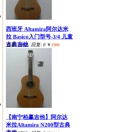
西班牙 Altamira阿尔达米
拉 Basico入门型号-3/4 儿童
古典吉他
查看: 3062 回复: 0
￥
1900
【南宁柏赢吉他】阿尔达
米拉Altamira N200型古典