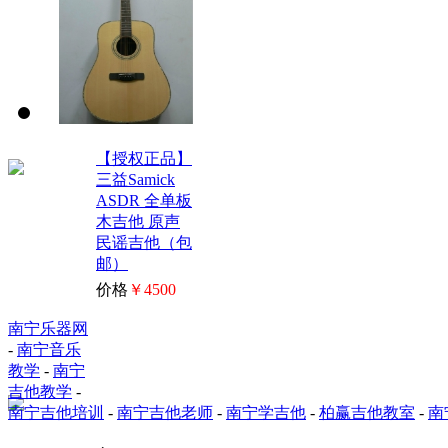
【授权正品】
三益Samick
ASDR 全单板
木吉他 原声
民谣吉他（包
邮）
价格
￥4500
南宁乐器网
-
南宁音乐
教学
-
南宁
吉他教学
-
南宁吉他培训
-
南宁吉他老师
-
南宁学吉他
-
柏赢吉他教室
-
南