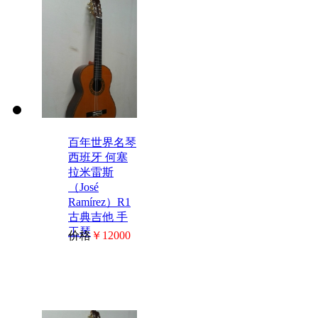
百年世界名琴
西班牙 何塞
拉米雷斯
（José
Ramírez）R1
古典吉他 手
工琴
价格
￥12000