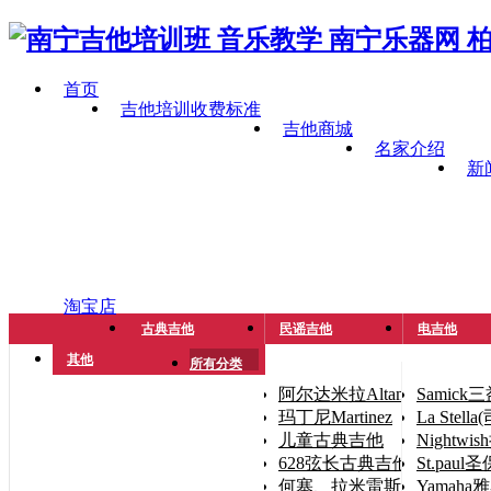
首页
吉他培训收费标准
吉他商城
名家介绍
新
淘宝店
古典吉他
民谣吉他
电吉他
其他
所有分类
阿尔达米拉Altamira
Samick
玛丁尼Martinez
La Stel
儿童古典吉他
Nightwi
628弦长古典吉他（手小人
St.paul
何塞、拉米雷斯José Ramíre
Yamaha