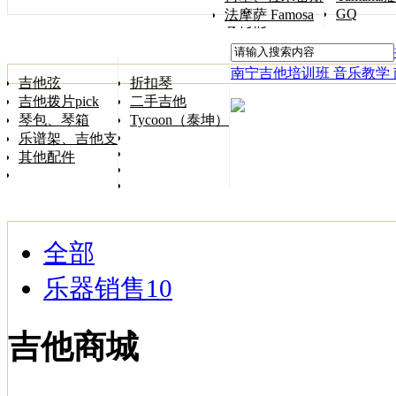
GQ
法摩萨 Famosa
桑托斯 Songtoos
南宁吉他培训班 音乐教学
吉他弦
折扣琴
吉他拨片pick
二手吉他
琴包、琴箱
Tycoon（泰坤）
乐谱架、吉他支架
其他配件
全部
乐器销售
10
吉他商城