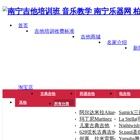
首页
吉他培训收费标准
吉他商城
名家介绍
新
淘宝店
古典吉他
民谣吉他
电吉他
其他
所有分类
阿尔达米拉Altamira
Samick
玛丁尼Martinez
La Stel
儿童古典吉他
Nightwi
628弦长古典吉他（手小人
St.paul
何塞、拉米雷斯José Ramíre
Yamaha