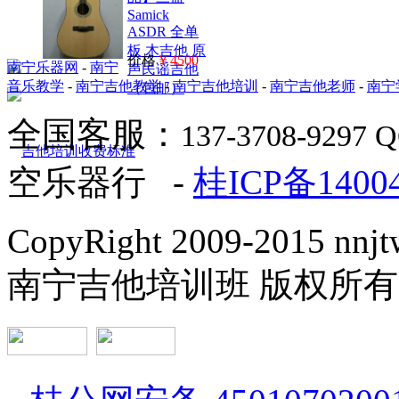
Samick
ASDR 全单
板 木吉他 原
价格
￥4500
南宁乐器网
-
南宁
声民谣吉他
音乐教学
-
南宁吉他教学
-
南宁吉他培训
-
南宁吉他老师
-
南宁
（包邮）
全国客服：
137-3708-9297 
空乐器行 -
桂ICP备1400
CopyRight 2009-2015 nnjtw
南宁吉他培训班 版权所有