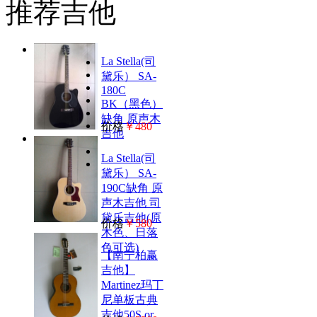
推荐吉他
La Stella(司
黛乐） SA-
180C
BK（黑色）
缺角 原声木
价格
￥480
吉他
La Stella(司
黛乐） SA-
190C缺角 原
声木吉他 司
黛乐吉他(原
价格
￥580
木色、日落
色可选)
【南宁柏赢
吉他】
Martinez玛丁
尼单板古典
吉他50S or