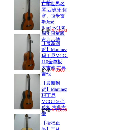
工琴
百年世界名
琴 西班牙 何
塞、拉米雷
斯José
Ramírez)130
价格
￥23500
周年限量版
古典吉他
【最新到
货】Martinez
玛丁尼MCG-
110全单板
木吉他 古典
价格
￥6300
吉他
【最新到
货】Martinez
玛丁尼
MCG-150全
单板 古典吉
价格
￥12000
他
【授权正
品】三益